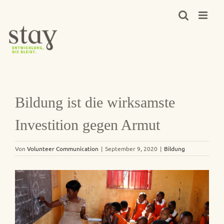
Zum
Inhalt
springen
Bildung ist die wirksamste
Investition gegen Armut
Von
Volunteer Communication
|
September 9, 2020
|
Bildung
Zeige
grösseres
Bild