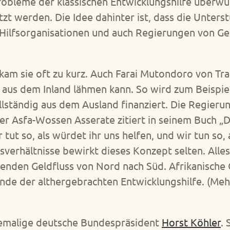
e Probleme der klassischen Entwicklungshilfe überw
zt werden. Die Idee dahinter ist, dass die Unterst
e Hilfsorganisationen und auch Regierungen von G
 kam sie oft zu kurz. Auch Farai Mutondoro von Tr
ive aus dem Inland lähmen kann. So wird zum Beispi
lständig aus dem Ausland finanziert. Die Regieru
ter Asfa-Wossen Asserate zitiert in seinem Buch 
hr tut so, als würdet ihr uns helfen, und wir tun so
erhältnisse bewirkt dieses Konzept selten. Alles w
denden Geldfluss von Nord nach Süd. Afrikanisch
Ende der althergebrachten Entwicklungshilfe. (Meh
hemalige deutsche Bundespräsident
Horst Köhler
. 