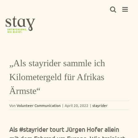
Zum
Inhalt
springen
„Als stayrider sammle ich
Kilometergeld für Afrikas
Ärmste“
Von
Volunteer Communication
|
April 20, 2022
|
stayrider
Als #stayrider tourt Jürgen Hofer allein