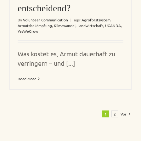
entscheidend?
By
Volunteer Communication
|
Tags:
Agroforstsystem
,
Armutsbekämpfung
,
Klimawandel
,
Landwirtschaft
,
UGANDA
,
YesWeGrow
Was kostet es, Armut dauerhaft zu
verringern – und [...]
Read More
1
2
Vor