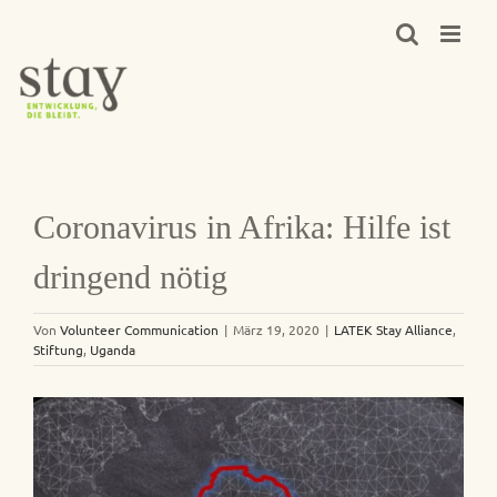
Zum
Inhalt
springen
Coronavirus in Afrika: Hilfe ist
dringend nötig
Von
Volunteer Communication
|
März 19, 2020
|
LATEK Stay Alliance
,
Stiftung
,
Uganda
Zeige
grösseres
Bild