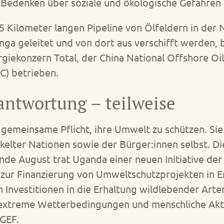
 Bedenken über soziale und ökologische Gefahren 
445 Kilometer langen Pipeline von Ölfeldern in de
a geleitet und von dort aus verschifft werden, b
rgiekonzern Total, der China National Offshore O
) betrieben.
antwortung – teilweise
gemeinsame Pflicht, ihre Umwelt zu schützen. Sie 
ckelter Nationen sowie der Bürger:innen selbst. Di
nde August trat Uganda einer neuen Initiative de
zur Finanzierung von Umweltschutzprojekten in E
on Investitionen in die Erhaltung wildlebender Ar
reme Wetterbedingungen und menschliche Aktivit
GEF.