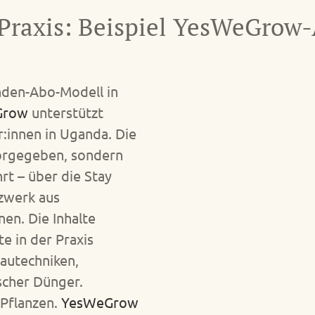
Praxis: Beispiel YesWeGrow-
nden-Abo-Modell in
Grow
unterstützt
:innen in Uganda. Die
vorgegeben, sondern
rt – über die Stay
tzwerk aus
en. Die Inhalte
e in der Praxis
bautechniken,
cher Dünger.
 Pflanzen.
YesWeGrow