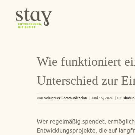
Zum
Inhalt
springen
Wie funktioniert e
Unterschied zur E
Von
Volunteer Communication
|
Juni 15, 2026
|
C2-Bindun
Wer regelmäßig spendet, ermöglicht 
Entwicklungsprojekte, die auf langf