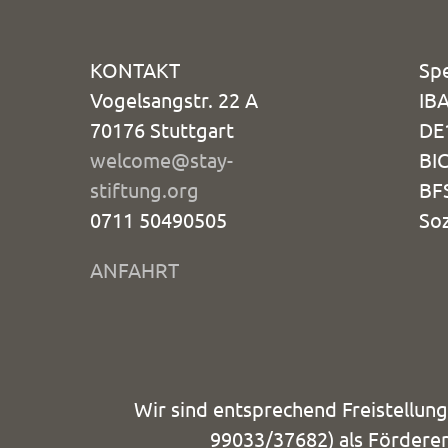
KONTAKT
Sp
Vogelsangstr. 22 A
IB
70176 Stuttgart
DE
welcome@stay-
BIC
stiftung.org
BF
0711 50490505
Soz
ANFAHRT
Wir sind entsprechend Freistellun
99033/37682) als Förderer