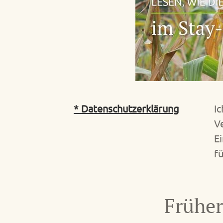
* Datenschutzerklärung
I
V
E
f
Früher