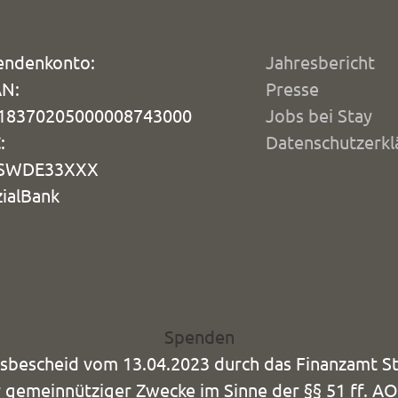
endenkonto:
Jahresbericht
AN:
Presse
18370205000008743000
Jobs bei Stay
:
Datenschutzerkl
SWDE33XXX
ialBank
Spenden
gsbescheid vom 13.04.2023 durch das Finanzamt St
 gemeinnütziger Zwecke im Sinne der §§ 51 ff. AO