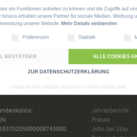
es um Funktionen anbieten zu können und die Zugriffe auf un
r hinaus erhalten unsere Partner für soziale Medien, Werbung 
Verwendung unserer Website.
Mehr Details einblenden
Präferenzen
Statistik
M
L BESTÄTIGEN
ALLE COOKIES A
ZUR DATENSCHUTZERKLÄRUNG
COOKIE MASTER CONSENT SOLUTION | ©
DIGITALSTERNE GMBH
endenkonto:
Jahresbericht
AN:
Presse
18370205000008743000
Jobs bei Stay