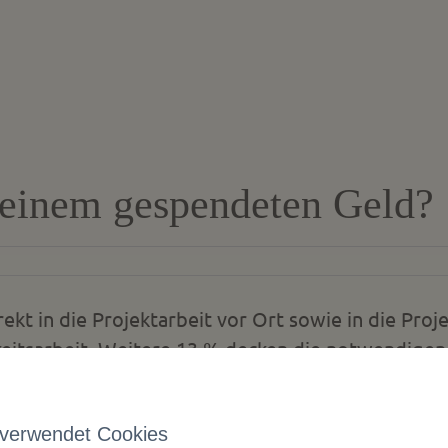
meinem gespendeten Geld?
ekt in die Projektarbeit vor Ort sowie in die Pro
hkeitsarbeit. Weitere 13 % decken die notwendigen
glich Wirkung zeigt.
 verwendet Cookies