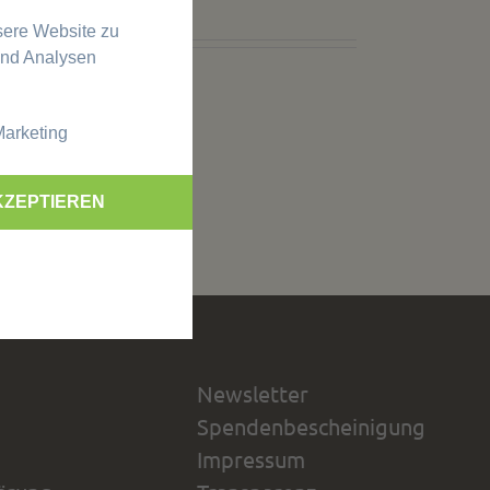
sere Website zu
und Analysen
arketing
KZEPTIEREN
Newsletter
Spendenbescheinigung
Impressum