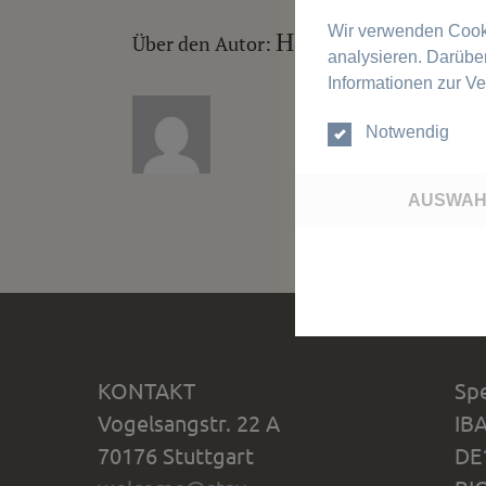
Wir verwenden Cooki
Hans Bergel
Über den Autor:
analysieren. Darübe
Informationen zur 
Notwendig
AUSWAH
KONTAKT
Sp
Vogelsangstr. 22 A
IB
70176 Stuttgart
DE