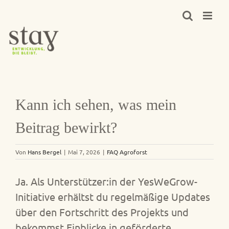
Zum
Inhalt
springen
Kann ich sehen, was mein
Beitrag bewirkt?
Von
Hans Bergel
|
Mai 7, 2026
|
FAQ Agroforst
Ja. Als Unterstützer:in der YesWeGrow-
Initiative erhältst du regelmäßige Updates
über den Fortschritt des Projekts und
bekommst Einblicke in geförderte