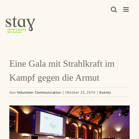
Zum
Inhalt
springen
Eine Gala mit Strahlkraft im
Kampf gegen die Armut
Von
Volunteer Communication
|
Oktober 25, 2019
|
Events
Zeige
grösseres
Bild